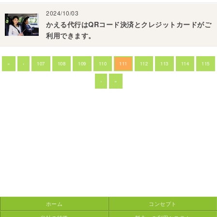
2024/10/03
かえる代行はQRコード決済とクレジットカードがご
利用できます。
«
‹
107
108
109
110
111
112
113
114
115
›
»
ホーム
コンセプト