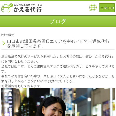
Pow
ered
ブログ
by
2020/08/01
山口市の湯田温泉周辺エリアを中心として、運転代行
を展開しています。
湯田温泉で代行のサービスを利用したいとお考えの際は、ぜひ「かえる代行」
にお問い合わせください。
当社では山口市、とくに湯田温泉エリアで運転代行のサービスを承っておりま
す。
会社でのお付き合いの席や、久しぶりに友人とお会いになったときなどは、お
酒を召し上がることが多いのではないでしょうか。
お電話お待ちしております。