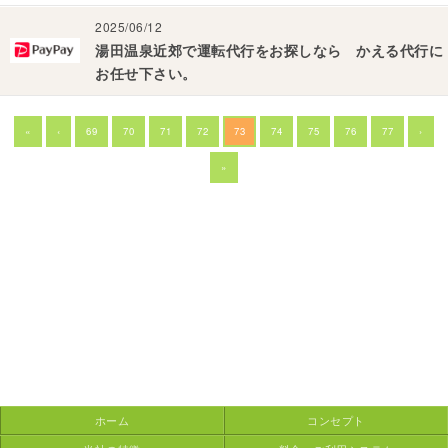
2025/06/12
湯田温泉近郊で運転代行をお探しなら かえる代行に
お任せ下さい。
«
‹
69
70
71
72
73
74
75
76
77
›
»
ホーム
コンセプト