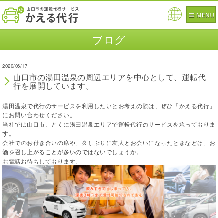
Pow
ered
ブログ
by
2020/06/17
山口市の湯田温泉の周辺エリアを中心として、運転代
行を展開しています。
湯田温泉で代行のサービスを利用したいとお考えの際は、ぜひ「かえる代行」
にお問い合わせください。
当社では山口市、とくに湯田温泉エリアで運転代行のサービスを承っておりま
す。
会社でのお付き合いの席や、久しぶりに友人とお会いになったときなどは、お
酒を召し上がることが多いのではないでしょうか。
お電話お待ちしております。